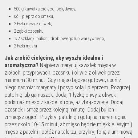
500 g kawałka cielęcej polędwicy,
sól i pieprz do smaku,
2 łyżki oliwy z oliwek,
2 ząbki czosnku,
1/2 szklanki bulionu drobiowego lub warzywnego,
2 łyżki masła
Jak zrobić cielęcinę, aby wyszła idealna i
aromatyczna?
Najpierw marynuj kawałek mięsa w
ziołach, przyprawach, czosnku i oliwie z oliwek przez
minimum 30 minut. Gdy mięso będzie gotowe, usuń z
niego nadmiar marynaty i posyp solą i pieprzem. Rozgrzej
patelnię lub garnuszek, dodaj 1 łyżkę oliwy z oliwek i
podsmaż mięso z każdej strony, aż zbrązowieje. Dodaj
czosnek i smaż przez kolejną minutę. Dodaj bulion i
zmniejsz ogień. Przykryj patelnię i gotuj na małym ogniu
przez około 10-15 minut, aż mięso będzie miękkie. Wyjmij
mięso z patelni i połóż na talerzu, przykryj folią aluminiową