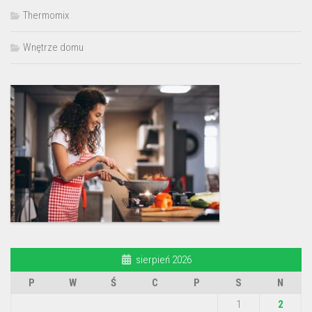
Thermomix
Wnętrze domu
sierpień 2026
P
W
Ś
C
P
S
N
1
2