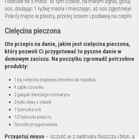
i odstaw na 5 minut. W tym czasie, na małym ogniu, gotuj
sos, dodając 1 łyżkę masła i mieszając, aż sos zgęstnieje.
Pokrój mięso w plastry, przelej sosem i podawaj na ciepło.
Cielęcina pieczona
Oto przepis na danie, jakim jest cielęcina pieczona,
który pozwoli Ci przygotować to pyszne danie w
domowym zaciszu. Na początku zgromadź potrzebne
produkty:
1 kg cielęciny (najlepiej żeberka lub łopatka)
4 ząbki czosnku
2 gałązki świeżego rozmarynu
2 łyżki oliwy z oliwek
1 łyżeczka soli
1/2 łyżeczki pieprzu
Sposób przygotowania:
Przygotuj mięso
– oczyść je z nadmiaru tłuszczu i błon, a