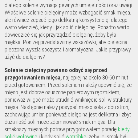
dlatego solenie wymaga pewnych umiejętności oraz uwagi.
Właściwe solenie cielęciny może wzbogacić smak mięsa,
ale również zepsuć jego delikatną konsystencję, dlatego
warto wiedzieć, kiedy i jak solić cielęcinę. Ponadto warto
dowiedzieć się jak przyrządzić cielęcinę, żeby była
miękka. Poniżej przedstawimy wskazówki, aby cielęcina
pieczona wyszła soczysta i aromatyczna. Jakie przyprawy
użyć do cielęciny?
Solenie cielęciny powinno odbyć się przed
przygotowaniem mięsa,
najlepiej na około 30-60 minut
przed gotowaniem. Przed soleniem należy upewnić się, że
mięso jest dobrze osuszone papierowym ręcznikiem,
ponieważ wilgoć może utrudnić wniknięcie soli w struktury
mięsa. Następnie należy posypać mięso solą z obu stron,
zachowując umiar, ponieważ cielęcina jest delikatna i zbyt
duża ilość soli może zdominować smak mięsa. Dla
smakoszy mięsnych potraw przygotowałem poradę
kiedy
solić wołowinę
i kiedy solić
wątróbkę
, żeby jej smak był