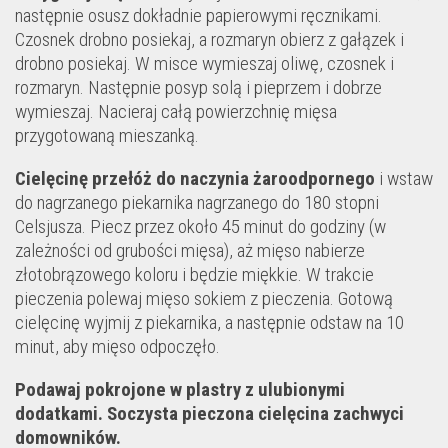
następnie osusz dokładnie papierowymi ręcznikami.
Czosnek drobno posiekaj, a rozmaryn obierz z gałązek i
drobno posiekaj. W misce wymieszaj oliwę, czosnek i
rozmaryn. Następnie posyp solą i pieprzem i dobrze
wymieszaj. Nacieraj całą powierzchnię mięsa
przygotowaną mieszanką.
Cielęcinę przełóż do naczynia żaroodpornego
i wstaw
do nagrzanego piekarnika nagrzanego do 180 stopni
Celsjusza. Piecz przez około 45 minut do godziny (w
zależności od grubości mięsa), aż mięso nabierze
złotobrązowego koloru i będzie miękkie. W trakcie
pieczenia polewaj mięso sokiem z pieczenia. Gotową
cielęcinę wyjmij z piekarnika, a następnie odstaw na 10
minut, aby mięso odpoczęło.
Podawaj pokrojone w plastry z ulubionymi
dodatkami. Soczysta pieczona cielęcina zachwyci
domowników.