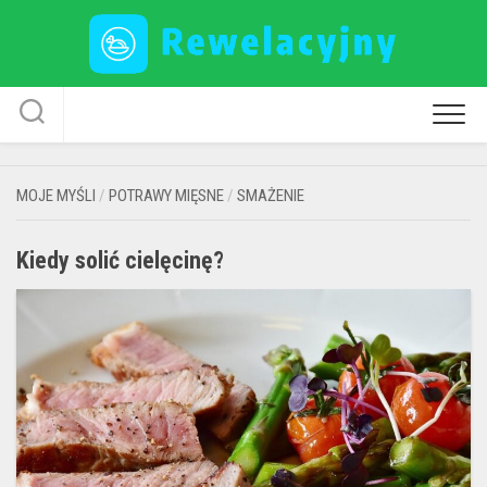
Skip
to
content
MOJE MYŚLI
/
POTRAWY MIĘSNE
/
SMAŻENIE
Kiedy solić cielęcinę?