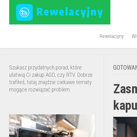
Skip
to
content
Rewelacyjny
Wn
P
n
Szukasz przydatnych porad, które
GOTOWAN
ś
ułatwią Ci zakup AGD, czy RTV. Dobrze
p
trafiłeś, tutaj znajdzie ciekawe tematy
Zasm
mogące rozwiązać problem.
kapu