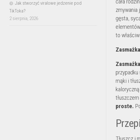
cała rodzi
Jak stworzyć viralowe jedzenie pod
zmywania j
TikToka?
gęsta, syc
2 sierpnia, 2026
elementó
to właściw
Zasmażka 
Zasmażka 
przypadku 
mąki i tłus
kaloryczną
tłuszczem 
proste.
Po
Przep
Tłuszcz i 