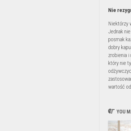
Nie rezyg
Niektórzy 
Jednak nie
posmak każ
dobry kapu
zrobienia 
który nie 
odżywczych
zastosowan
wartość od
YOU MA