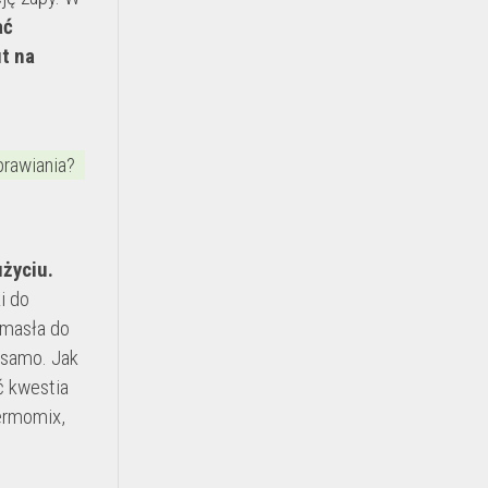
ać
t na
prawiania?
życiu.
i do
 masła do
 samo. Jak
ć kwestia
hermomix,