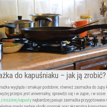
żka do kapuśniaku – jak ją zrobić
ażka wygląda i smakuje podobnie, również zasmażka do zupy 
żej przepis jest uniwersalny, sprawdzi się i w zupie, i w sosie
 z kiszonej kapusty
najbardziej pasuje zasmażka przygotowana 
właśnie masło nadaje słodki posmak oraz aksamitną konsystenc