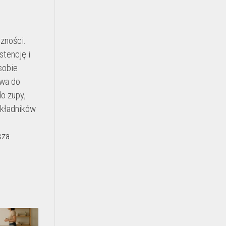
zności.
stencję i
sobie
twa do
o zupy,
składników
sza