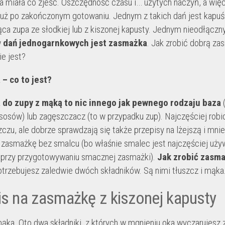
na miała co zjeść. Oszczędność czasu i… użytych naczyń, a wię
uż po zakończonym gotowaniu. Jednym z takich dań jest kapuś
ąca zupa ze słodkiej lub z kiszonej kapusty. Jednym nieodłączn
w
dań jednogarnkowych jest zasmażka
. Jak zrobić dobrą za
ie jest?
– co to jest?
do zupy z mąką to nic innego jak pewnego rodzaju baza
sosów) lub zagęszczacz (to w przypadku zup). Najczęściej robio
zczu, ale dobrze sprawdzają się także przepisy na lżejszą i mnie
 zasmażkę bez smalcu (bo właśnie smalec jest najczęściej uż
przy przygotowywaniu smacznej zasmażki).
Jak zrobić zasma
trzebujesz zaledwie dwóch składników. Są nimi tłuszcz i mąka
is na zasmażkę z kiszonej kapusty
mąka. Oto dwa składniki, z których w mgnieniu oka wyczarujesz