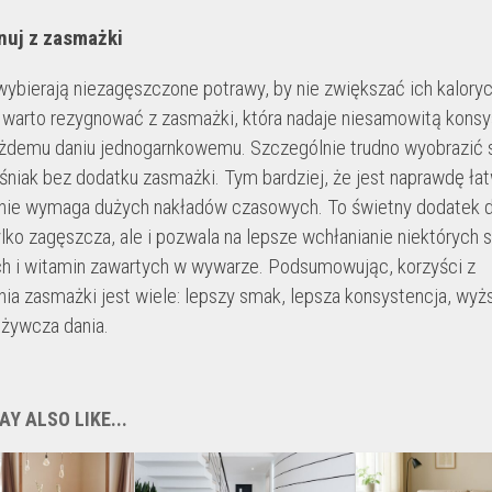
nuj z zasmażki
wybierają niezagęszczone potrawy, by nie zwiększać ich kaloryc
 warto rezygnować z zasmażki, która nadaje niesamowitą konsy
demu daniu jednogarnkowemu. Szczególnie trudno wyobrazić 
śniak bez dodatku zasmażki. Tym bardziej, że jest naprawdę ła
i nie wymaga dużych nakładów czasowych. To świetny dodatek d
tylko zagęszcza, ale i pozwala na lepsze wchłanianie niektórych 
 i witamin zawartych w wywarze. Podsumowując, korzyści z
ia zasmażki jest wiele: lepszy smak, lepsza konsystencja, wyż
żywcza dania.
Y ALSO LIKE...