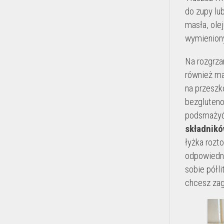
do zupy lu
masła, ole
wymienion
Na rozgrza
również ma
na przeszk
bezgluteno
podsmażyć 
składnikó
łyżka rozt
odpowiedni
sobie półl
chcesz za