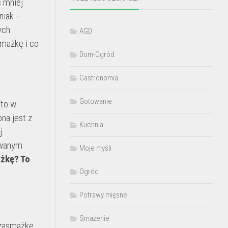
c mniej
niak –
ych
AGD
smażkę i co
Dom-Ogród
Gastronomia
Gotowanie
(to w
na jest z
Kuchnia
j
ywanym
Moje myśli
żkę? To
Ogród
.
Potrawy mięsne
Smażenie
 zasmażkę