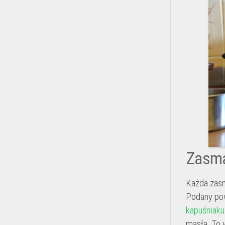
Zasma
Każda zasm
Podany powy
kapuśniaku
masła. To 