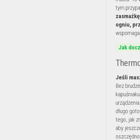
tym przypa
zasmażkę?
ogniu, pr
wspomagaj
Jak docz
Thermo
Jeśli mas
Bez brudze
kapuśniaku
urządzenia
długo goto
tego, jak 
aby jeszcz
oszczędno