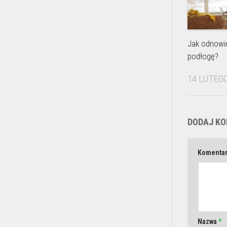
Jak odnowi
podłogę?
14 LUTEGO
DODAJ K
Komenta
Nazwa
*