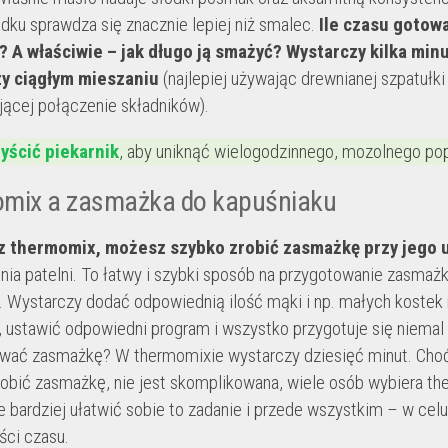
dku sprawdza się znacznie lepiej niż smalec.
Ile czasu gotow
 A właściwie – jak długo ją smażyć? Wystarczy kilka minu
zy ciągłym mieszaniu
(najlepiej używając drewnianej szpatułki
ącej połączenie składników).
yścić piekarnik
, aby uniknąć wielogodzinnego, mozolnego po
mix a zasmażka do kapuśniaku
z thermomix, możesz szybko zrobić zasmażkę przy jego u
nia patelni. To łatwy i szybki sposób na przygotowanie zasmażk
. Wystarczy dodać odpowiednią ilość mąki i np. małych kostek
, ustawić odpowiedni program i wszystko przygotuje się niemal
wać zasmażkę? W thermomixie wystarczy dziesięć minut. Cho
zrobić zasmażkę, nie jest skomplikowana, wiele osób wybiera t
e bardziej ułatwić sobie to zadanie i przede wszystkim – w celu
ści czasu.