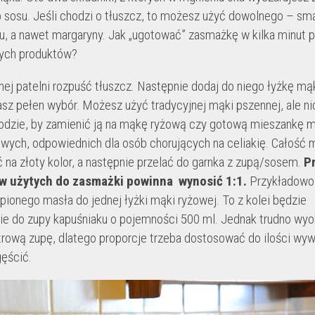
b sosu. Jeśli chodzi o tłuszcz, to możesz użyć dowolnego – sma
ju, a nawet margaryny. Jak „ugotować” zasmażkę w kilka minut p
ych produktów?
nej patelni rozpuść tłuszcz. Następnie dodaj do niego łyżkę mąk
sz pełen wybór. Możesz użyć tradycyjnej mąki pszennej, ale nic
odzie, by zamienić ją na mąkę ryżową czy gotową mieszankę 
wych, odpowiednich dla osób chorujących na celiakię. Całość 
na złoty kolor, a następnie przelać do garnka z zupą/sosem.
P
w użytych do zasmażki powinna wynosić 1:1.
Przykładowo
opionego masła do jednej łyżki mąki ryżowej. To z kolei będzie
e do zupy kapuśniaku o pojemności 500 ml. Jednak trudno wyo
itrową zupę, dlatego proporcje trzeba dostosować do ilości wyw
gęścić.