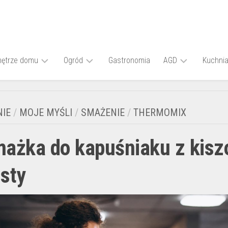
ętrze domu
Ogród
Gastronomia
AGD
Kuchni
omysł
Pergola
Jak
Potra
a
czy
wyczyścić
mięsn
IE
/
MOJE MYŚLI
/
SMAŻENIE
/
THERMOMIX
ciany
stałe
piekarnik
w
zadaszenie
–
Therm
rzedpokoju
tarasu
czy
ażka do kapuśniaku z kisz
tabletka
do
zmywarki
sty
to
dobry
sposób?
Czy
pompa