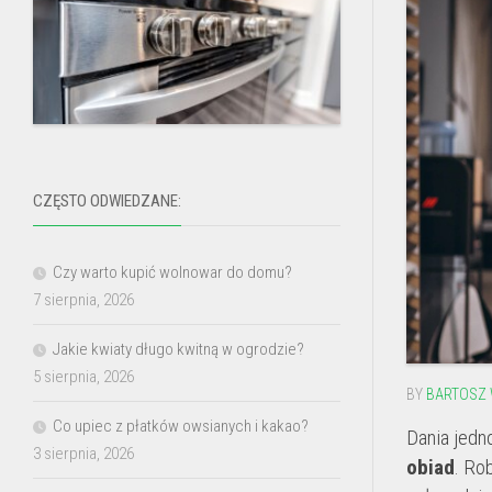
CZĘSTO ODWIEDZANE:
Czy warto kupić wolnowar do domu?
7 sierpnia, 2026
Jakie kwiaty długo kwitną w ogrodzie?
5 sierpnia, 2026
BY
BARTOSZ 
Co upiec z płatków owsianych i kakao?
Dania jedn
3 sierpnia, 2026
obiad
. Ro