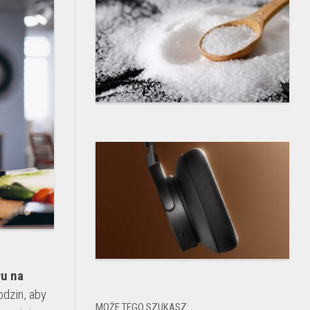
u na
odzin, aby
MOŻE TEGO SZUKASZ: