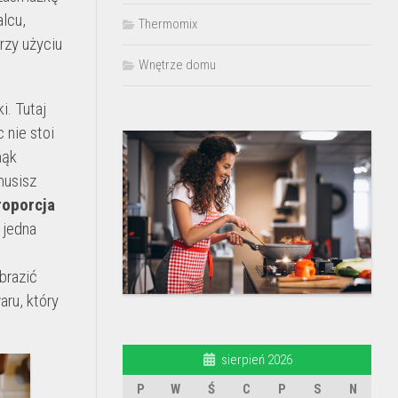
lcu,
Thermomix
rzy użyciu
Wnętrze domu
i. Tutaj
 nie stoi
mąk
musisz
roporcja
 jedna
brazić
aru, który
sierpień 2026
P
W
Ś
C
P
S
N