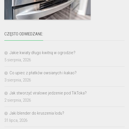
CZĘSTO ODWIEDZANE:
Jakie kwiaty długo kwitną w ogrodzie?
5 sierpnia, 2026
Co upiec z płatków owsianych i kakao?
3 sierpnia, 2026
Jak stworzyć viralowe jedzenie pod TikToka?
2 sierpnia, 2026
Jaki blender do kruszenia lodu?
31 lipca, 2026