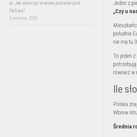
Jedno z pi
Jak stworzyć viralowe jedzenie pod
„Czy u na
TikToka?
2 sierpnia, 2026
Mieszkańcy
południa E
nie ma tu 
To jeden z
potrzebują
również w 
Ile sł
Polska zna
Wbrew intui
Średnia r