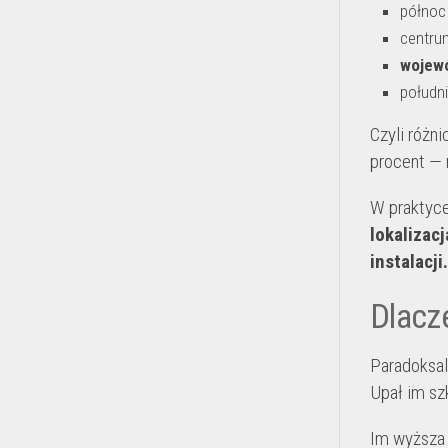
północ
centru
wojewó
połudn
Czyli różn
procent — 
W praktyce
lokalizac
instalacji.
Dlacz
Paradoksal
Upał im sz
Im wyższa 