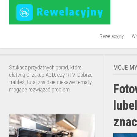
Skip
to
content
Rewelacyjny
Wn
P
n
Szukasz przydatnych porad, które
MOJE MY
ś
ułatwią Ci zakup AGD, czy RTV. Dobrze
p
trafiłeś, tutaj znajdzie ciekawe tematy
Foto
mogące rozwiązać problem.
lube
znac