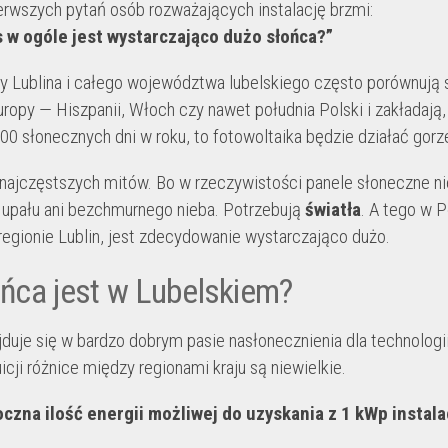
erwszych pytań osób rozważających instalację brzmi:
s w ogóle jest wystarczająco dużo słońca?”
 Lublina i całego województwa lubelskiego często porównują 
uropy — Hiszpanii, Włoch czy nawet południa Polski i zakładają,
300 słonecznych dni w roku, to fotowoltaika będzie działać gorze
 najczęstszych mitów. Bo w rzeczywistości panele słoneczne ni
 upału ani bezchmurnego nieba. Potrzebują
światła
. A tego w P
regionie Lublin, jest zdecydowanie wystarczająco dużo.
ońca jest w Lubelskiem?
jduje się w bardzo dobrym pasie nasłonecznienia dla technologi
cji różnice między regionami kraju są niewielkie.
oczna ilość energii możliwej do uzyskania z 1 kWp instalac