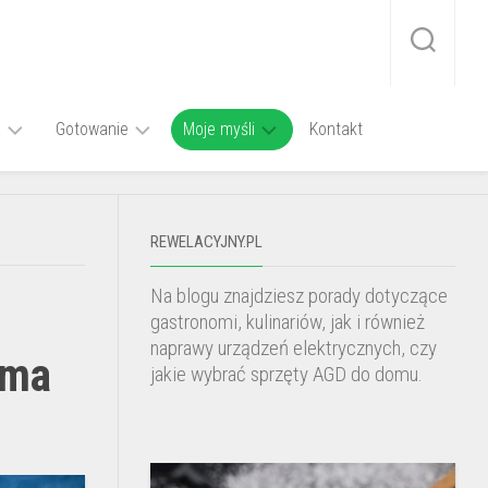
a
Gotowanie
Moje myśli
Kontakt
wy
Smażenie
Kino
Jak
e
domowe
długo
REWELACYJNY.PL
Zupa
piec
omix
z
Fotowoltaika
pstrąga
botwiny
w
Na blogu znajdziesz porady dotyczące
w
na
województwie
piekarniku
gastronomi, kulinariów, jak i również
mięsie
lubelskim
naprawy urządzeń elektrycznych, czy
 ma
jakie wybrać sprzęty AGD do domu.
Jak
ugotować
kapuśniak