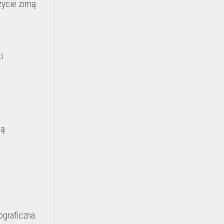
życie zimą.
i
ną
graficzna.