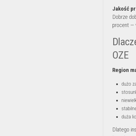
Jakość pr
Dobrze dob
procent — 
Dlacz
OZE
Region ma
dużo z
stosun
niewiel
stabil
duża l
Dlatego in