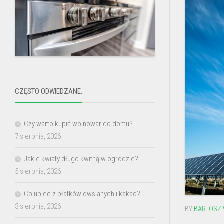
CZĘSTO ODWIEDZANE:
Czy warto kupić wolnowar do domu?
7 sierpnia, 2026
Jakie kwiaty długo kwitną w ogrodzie?
5 sierpnia, 2026
Co upiec z płatków owsianych i kakao?
3 sierpnia, 2026
BY
BARTOSZ 