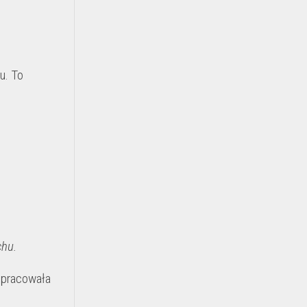
u. To
chu.
 pracowała