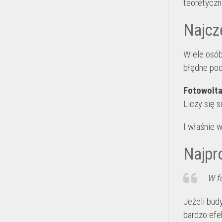
teoretycz
Najcz
Wiele osób 
błędne pod
Fotowolta
Liczy się s
I właśnie 
Najpr
W f
Jeżeli bud
bardzo efe