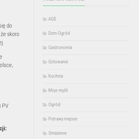
AGD
się do
Dom-Ogród
 że skoro
j.
Gastronomia
e
Gotowanie
olsce,
Kuchnia
Moje myśli
Ogród
i PV.
Potrawy mięsne
ji:
Smażenie