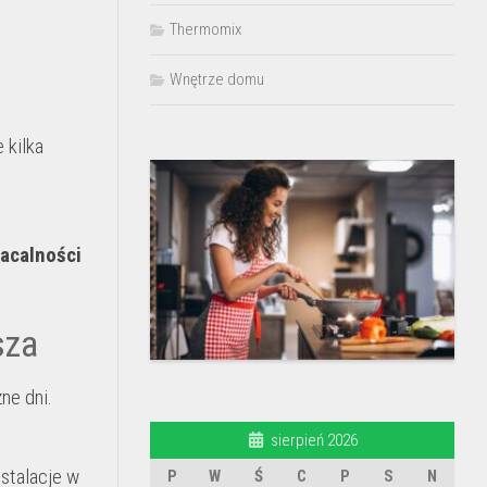
Thermomix
Wnętrze domu
 kilka
łacalności
sza
ne dni.
sierpień 2026
stalacje w
P
W
Ś
C
P
S
N