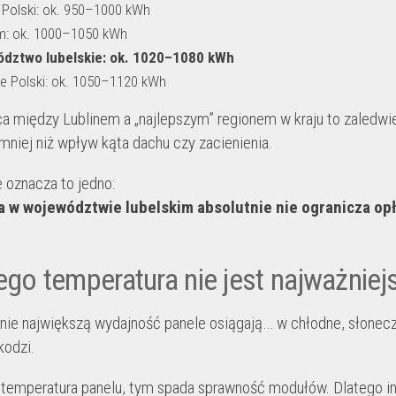
 Polski: ok. 950–1000 kWh
m: ok. 1000–1050 kWh
dztwo lubelskie: ok. 1020–1080 kWh
ie Polski: ok. 1050–1120 kWh
ica między Lublinem a „najlepszym” regionem w kraju to zaledwie
mniej niż wpływ kąta dachu czy zacienienia.
 oznacza to jedno:
ja w województwie lubelskim absolutnie nie ogranicza op
ego temperatura nie jest najważniej
nie największą wydajność panele osiągają… w chłodne, słonecz
kodzi.
temperatura panelu, tym spada sprawność modułów. Dlatego in