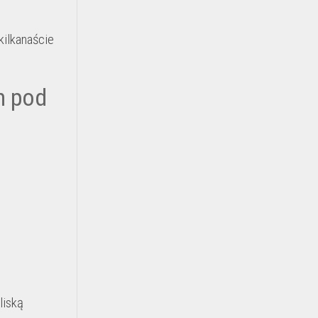
kilkanaście
m pod
liską