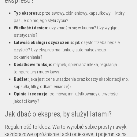
ekspresu?
Typ ekspresu:
przelewowy, ciśnieniowy, kapsułkowy — który
pasuje do mojego stylu życia?
Wielkość i design:
czy zmieści się w kuchni? Czy wygląda
estetycznie?
Łatwość obsługi i czyszczenia:
jak często trzeba będzie
czyścić? Czy ekspres ma funkcję automatycznego
odkamieniania?
Dodatkowe funkcje:
młynek, spieniacz mleka, regulacja
temperatury i mocy kawy.
Budżet:
jaka jest cena urządzenia oraz koszty eksploatacji (np.
kapsułki, filtry, odkamieniacze)?
Opinie i recenzje:
co mówią inni użytkownicy o trwałości i
jakości kawy?
Jak dbać o ekspres, by służył latami?
Regularność to klucz. Warto wyrobić sobie prosty nawyk:
każdorazowe opróżnianie tacki ociekowej i pojemnika na