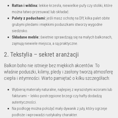
Rattan i wiklina:
lekkie krzesła, niewielkie pufy czy stoliki, które
można łatwo przesuwać lub składać.
Palety z poduchami:
jeśli masz ochotę na DIY, kilka palet obite
grubymi pledami i miękkimi poduszkami stworzy wygodne
siedzisko.
Składane meble:
świetnie sprawdzają się na małych balkonach,
zajmują niewiele miejsca, a są praktyczne.
2. Tekstylia – sekret aranżacji
Balkon boho nie istnieje bez miękkich akcentów. To
właśnie poduszki, kilimy, pledy i zasłony tworzą atmosferę
ciepła i intymności. Warto pamiętać o kilku szczegółach:
Wybieraj materiały naturalne, najlepiej z wyrazistymi wzorami lub
fakturami – lekko postrzępione brzegi czy hafty dodadzą
autentyczności.
Na podłogę można położyć mały dywanik z juty, który ogrzeje
podłoże i wprowadzi rustykalny charakter.