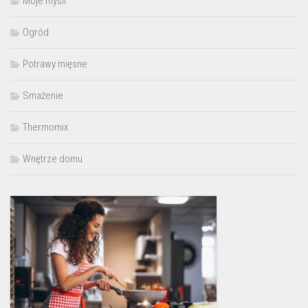
Moje myśli
Ogród
Potrawy mięsne
Smażenie
Thermomix
Wnętrze domu