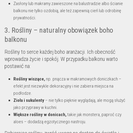
Zasłony lub makramy zawieszone na balustradzie albo ścianie
balkonu nie tylko ozdobią, ale też zapewnią cień lub odrobinę
prywatności.
3. Rośliny – naturalny obowiązek boho
balkonu
Rośliny to serce każdej boho aranżacji. Ich obecność
wprowadza życie i spokój. W przypadku balkonu warto
postawić na:
Rośliny wiszące,
np. pnącza w makramowych doniczkach –
efekt jest niezwykle dekoracyjny i nie zabiera miejsca na
podłodze.
Zioła i sukulenty
– nie tylko pięknie wyglądają, ale mogą służyć
jako przyprawy w kuchni.
Większe rośliny w donicach,
takie jak monstera, paproć czy
aloes – dodadzą egzotycznego nastroju.