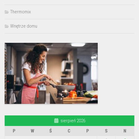
Thermomix
Wnętrze domu
sierpień 2026
P
W
Ś
C
P
S
N