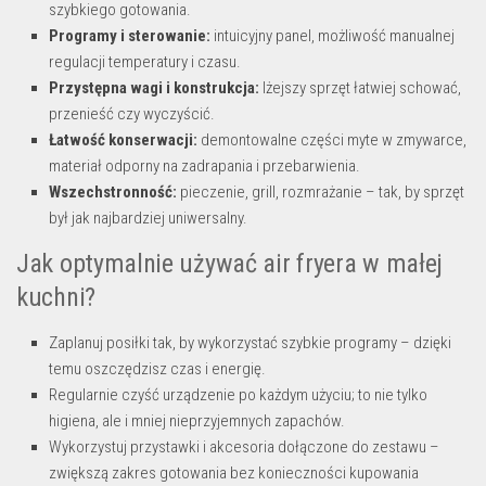
szybkiego gotowania.
Programy i sterowanie:
intuicyjny panel, możliwość manualnej
regulacji temperatury i czasu.
Przystępna wagi i konstrukcja:
lżejszy sprzęt łatwiej schować,
przenieść czy wyczyścić.
Łatwość konserwacji:
demontowalne części myte w zmywarce,
materiał odporny na zadrapania i przebarwienia.
Wszechstronność:
pieczenie, grill, rozmrażanie – tak, by sprzęt
był jak najbardziej uniwersalny.
Jak optymalnie używać air fryera w małej
kuchni?
Zaplanuj posiłki tak, by wykorzystać szybkie programy – dzięki
temu oszczędzisz czas i energię.
Regularnie czyść urządzenie po każdym użyciu; to nie tylko
higiena, ale i mniej nieprzyjemnych zapachów.
Wykorzystuj przystawki i akcesoria dołączone do zestawu –
zwiększą zakres gotowania bez konieczności kupowania