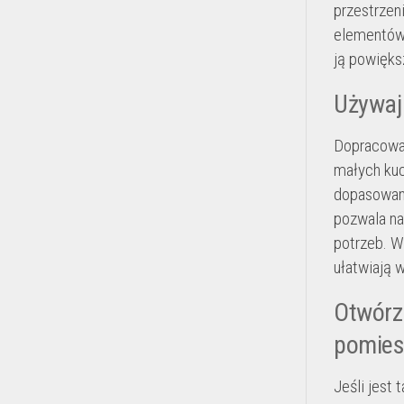
przestrzen
elementów.
ją powięks
Używaj
Dopracowan
małych kuc
dopasowane
pozwala n
potrzeb. W
ułatwiają 
Otwórz 
pomies
Jeśli jest