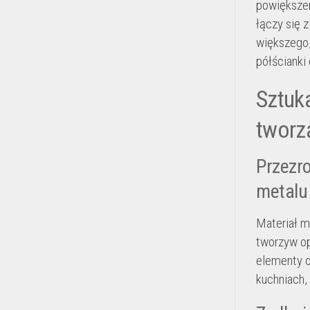
powiększen
łączy się 
większego,
półścianki
Sztuka
tworzą
Przezro
metalu
Materiał m
tworzyw op
elementy o
kuchniach,