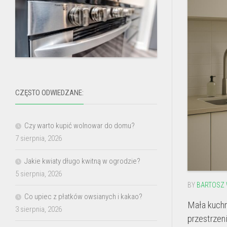
CZĘSTO ODWIEDZANE:
Czy warto kupić wolnowar do domu?
7 sierpnia, 2026
Jakie kwiaty długo kwitną w ogrodzie?
5 sierpnia, 2026
BY
BARTOSZ 
Co upiec z płatków owsianych i kakao?
Mała kuchn
3 sierpnia, 2026
przestrzen