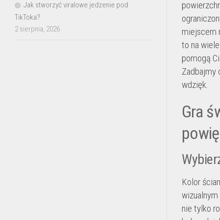
powierzchn
Jak stworzyć viralowe jedzenie pod
TikToka?
ograniczon
2 sierpnia, 2026
miejscem n
to na wiel
pomogą Ci c
Zadbajmy o
wdzięk.
Gra ś
powię
Wybierz
Kolor ścia
wizualnym 
nie tylko r