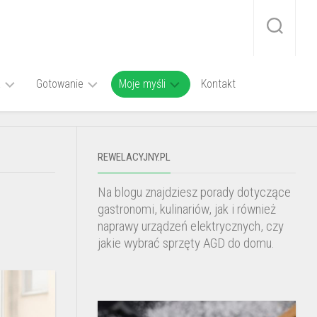
a
Gotowanie
Moje myśli
Kontakt
wy
Smażenie
Kino
Jak
e
domowe
długo
REWELACYJNY.PL
Zupa
piec
omix
z
Fotowoltaika
pstrąga
botwiny
w
Na blogu znajdziesz porady dotyczące
w
na
województwie
piekarniku
gastronomi, kulinariów, jak i również
mięsie
lubelskim
naprawy urządzeń elektrycznych, czy
jakie wybrać sprzęty AGD do domu.
Jak
ugotować
kapuśniak