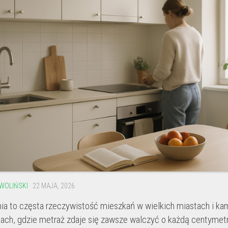
ciepła
ogrzeje
dom
z
grzejnikami?
WOLIŃSKI
· 22 MAJA, 2026
ia to częsta rzeczywistość mieszkań w wielkich miastach i ka
iach, gdzie metraż zdaje się zawsze walczyć o każdą centyme