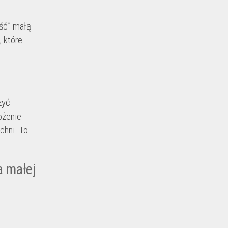
eść” małą
, które
zyć
ożenie
chni. To
a małej