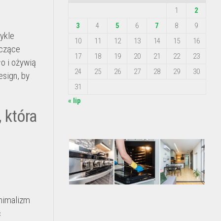
1
2
3
4
5
6
7
8
9
wykle
10
11
12
13
14
15
16
zczące
17
18
19
20
21
22
23
o i ożywią
24
25
26
27
28
29
30
sign, by
31
« lip
 która
inimalizm
ć