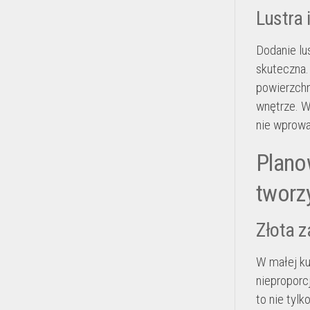
Lustra 
Dodanie lu
skuteczna.
powierzchn
wnętrze. W
nie wprowa
Plano
tworz
Złota z
W małej ku
nieproporc
to nie tylk