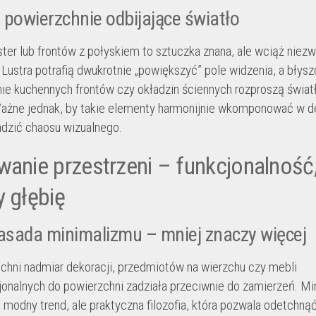
i powierzchnie odbijające światło
ster lub frontów z połyskiem to sztuczka znana, ale wciąż niez
 Lustra potrafią dwukrotnie „powiększyć” pole widzenia, a błys
ie kuchennych frontów czy okładzin ściennych rozproszą światł
ażne jednak, by takie elementy harmonijnie wkomponować w de
dzić chaosu wizualnego.
wanie przestrzeni – funkcjonalność,
y głębię
asada minimalizmu – mniej znaczy więcej
chni nadmiar dekoracji, przedmiotów na wierzchu czy mebli
jonalnych do powierzchni zadziała przeciwnie do zamierzeń. M
o modny trend, ale praktyczna filozofia, która pozwala odetchną