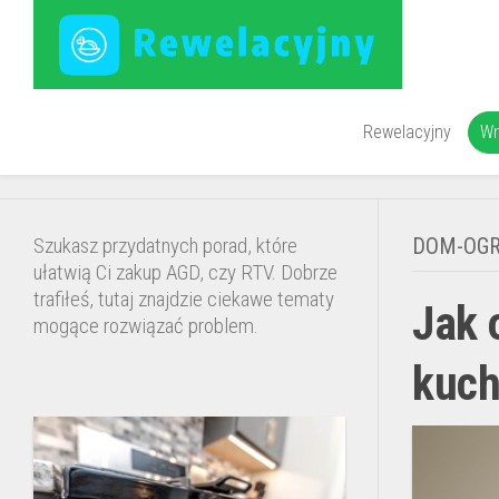
Skip
to
content
Rewelacyjny
Wn
P
n
Szukasz przydatnych porad, które
DOM-OG
ś
ułatwią Ci zakup AGD, czy RTV. Dobrze
p
trafiłeś, tutaj znajdzie ciekawe tematy
Jak 
mogące rozwiązać problem.
kuch