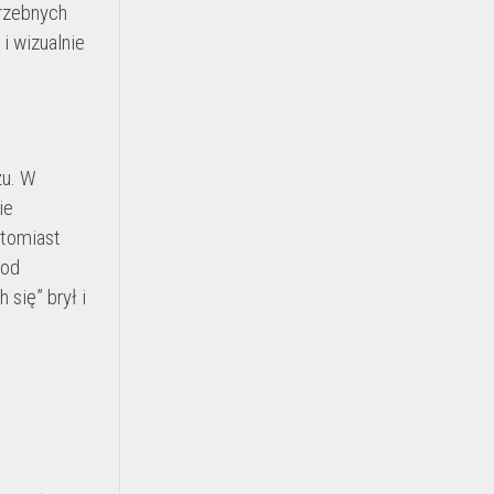
trzebnych
i wizualnie
żu. W
ie
atomiast
 od
się” brył i