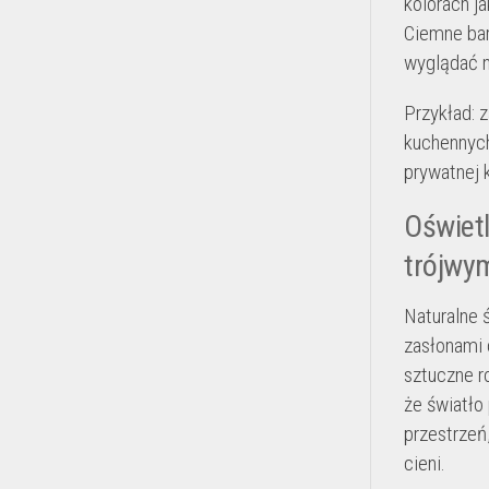
kolorach ja
Ciemne bar
wyglądać n
Przykład: 
kuchennych
prywatnej 
Oświetl
trójwy
Naturalne 
zasłonami 
sztuczne r
że światło 
przestrzeń
cieni.