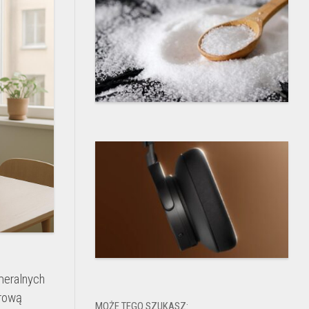
meralnych
trową
MOŻE TEGO SZUKASZ: