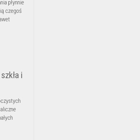
nia płynnie
cią czegoś
Nawet
szkła i
roczystych
taliczne
małych