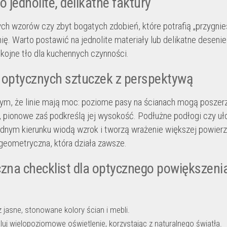
o jednolite, delikatne faktury
ych wzorów czy zbyt bogatych zdobień, które potrafią „przygni
ię. Warto postawić na jednolite materiały lub delikatne desenie
kojne tło dla kuchennych czynności.
 optycznych sztuczek z perspektywą
ym, że linie mają moc: poziome pasy na ścianach mogą poszer
, pionowe zaś podkreślą jej wysokość. Podłużne podłogi czy uł
ednym kierunku wiodą wzrok i tworzą wrażenie większej powierz
 geometryczna, która działa zawsze.
zna checklist dla optycznego powiększeni
 jasne, stonowane kolory ścian i mebli.
luj wielopoziomowe oświetlenie, korzystając z naturalnego światła.