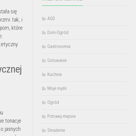
tała się
AGD
zmi: tak, i
giom, które
Dom-Ogród
e.
stetyczny
Gastronomia
Gotowanie
ycznej
Kuchnia
Moje myśli
Ogród
iu
Potrawy mięsne
we tonacje
 o jasnych
Smażenie