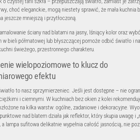
k o czystej tafli szkła – przepuszczają światło, zamiast je zat
wy, choć eleganckie, mogą niestety sprawić, że mała kuchnia 
a jeszcze mniejszą i przytłoczoną.
zamalowanie ściany nad blatami na jasny, lśniący kolor oraz wyb
 w bieli półmatowej lub błyszczącej pomoże odbić światło i n
kuchni świeżego, przestronnego charakteru.
enie wielopoziomowe to klucz do
miarowego efektu
światło to nasz sprzymierzeniec. Jeśli jest dostępne – nie ogran
ciężkimi i ciemnymi. W kuchniach bez okien z kolei rekomenduj
ozłożone na kilka warstw: ogólne, zadaniowe i dekoracyjne. Wyo
punktowe nad blatem działa jak reflektor, który skupia uwagę i „
, a lampa sufitowa delikatnie wypełnia całość jasnością, nie po