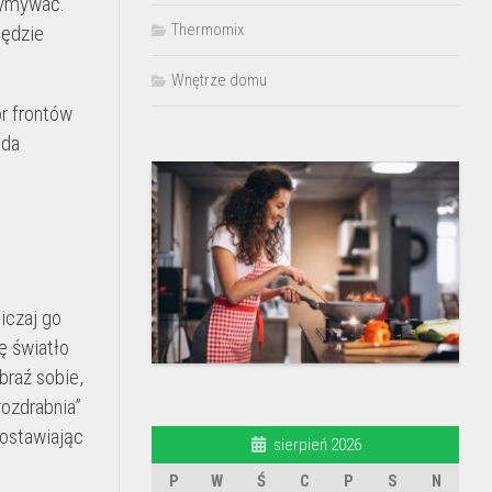
rzymywać.
Thermomix
będzie
Wnętrze domu
ór frontów
ada
iczaj go
ę światło
braź sobie,
rozdrabnia”
zostawiając
sierpień 2026
P
W
Ś
C
P
S
N