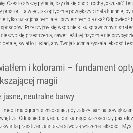
ię. Często słyszę pytania, czy da się choć trochę „oszukać” ten
y prostor – a więc, jak optycznie powiększyć małą kuchnię, by s
ie tylko funkcjonalnym, ale i przyjemnym dla oka? Odpowiedź br
e sposobów. Przyjrzyjmy się wspólnie kilku sprawdzonym strate
ieszyć się przestrzenią, nawet jeśli jej fizycznie nie przybędzi
 detale, światło i układ, aby Twoja kuchnia zyskała lekkość i e
wiatłem i kolorami – fundament opt
kszającej magii
 jasne, neutralne barwy
n i mebli ma ogromne znaczenie, gdy zależy nam na powiększen
wnętrza. Odcienie bieli, ecru, delikatnego szarości czy pastelo
ozświetlą przestrzeń, ale także stworzą wrażenie lekkości. Myśl