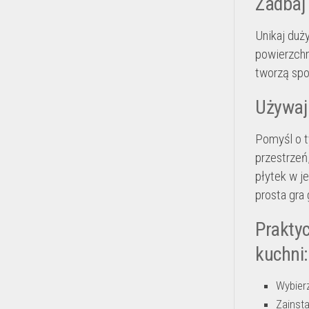
Zadbaj 
Unikaj duż
powierzchn
tworzą spo
Używaj
Pomyśl o t
przestrzeń
płytek w j
prosta gra
Praktyc
kuchni:
Wybierz
Zainsta