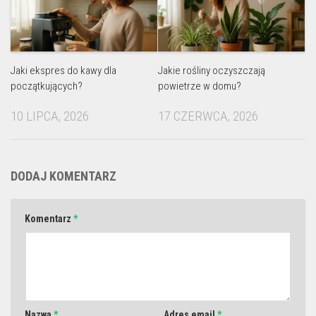
Jaki ekspres do kawy dla
Jakie rośliny oczyszczają
początkujących?
powietrze w domu?
10 LIPCA, 2026
17 CZERWCA, 2026
DODAJ KOMENTARZ
Komentarz
*
Nazwa
*
Adres email
*